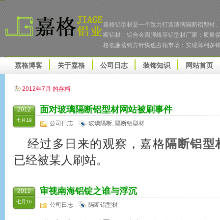
嘉格铝型材是一个致力打造玻璃隔断铝型材
断铝材、铝合金踢脚线等铝型材厂家；质量
格低廉营销方针快速占领市场；实现薄利多
嘉格博客
关于嘉格
公司日志
装饰知识
网站首页
2012年7月 的存档
面对
玻璃隔断
铝型材网站被刷事件
2012
七月19
公司日志
玻璃隔断
,
隔断铝型材
经过多日来的观察，嘉格
隔断铝型
已经被某人刷站。
审视南海铝锭之谁与浮沉
2012
七月16
公司日志
隔断铝型材