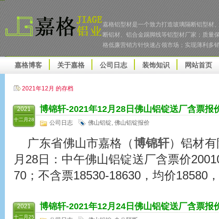
嘉格铝型材是一个致力打造玻璃隔断铝型材
断铝材、铝合金踢脚线等铝型材厂家；质量
格低廉营销方针快速占领市场；实现薄利多
嘉格博客
关于嘉格
公司日志
装饰知识
网站首页
2021年12月 的存档
博锦轩
-2021年12月28日佛山铝锭送厂含票报
2021
十二月28
公司日志
佛山铝锭
,
佛山铝锭报价
广东省佛山市嘉格（
博锦轩
）铝材有限
月28日：中午佛山铝锭送厂含票价20010-2
70；不含票18530-18630，均价18580
博锦轩
-2021年12月24日佛山铝锭送厂含票报
2021
十二月25