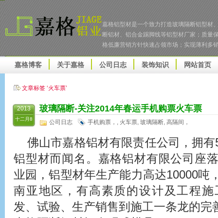
嘉格铝型材是一个致力打造玻璃隔断铝型材
断铝材、铝合金踢脚线等铝型材厂家；质量
格低廉营销方针快速占领市场；实现薄利多
嘉格博客
关于嘉格
公司日志
装饰知识
网站首页
文章标签 ‘火车票’
玻璃隔断
-关注2014年春运
手机购票火车票
2013
十二月8
公司日志
手机购票，
,
火车票
,
玻璃隔断
,
高隔间，
佛山市嘉格铝材有限责任公司，拥有
铝型材而闻名。嘉格铝材有限公司座
业园，铝型材年生产能力高达10000
南亚地区，有高素质的设计及工程施
发、试验、生产销售到施工一条龙的完